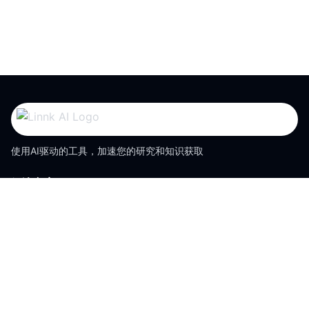
使用AI驱动的工具，加速您的研究和知识获取
解决方案
文档翻译器
文档摘要器
视频摘要器
研究助手
支持