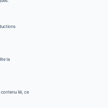
gues.
ductions
ite la
contenu lié, ce