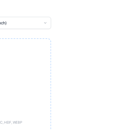
nch)
IC, HEIF, WEBP