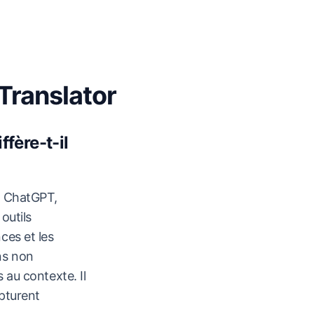
Translator
ffère-t-il
e ChatGPT,
outils
ces et les
ns non
 au contexte. Il
apturent