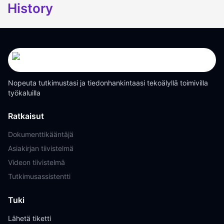
History
Nopeuta tutkimustasi ja tiedonhankintaasi tekoälyllä toimivilla
työkaluilla
Ratkaisut
Dokumenttikääntäjä
Asiakirjan tiivistelmä
Videon tiivistelmä
Tutkimusassistentti
Tuki
Lähetä tiketti