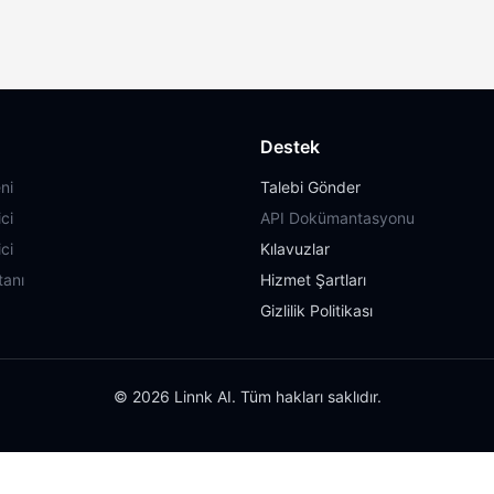
Destek
ni
Talebi Gönder
ci
API Dokümantasyonu
ci
Kılavuzlar
tanı
Hizmet Şartları
Gizlilik Politikası
© 2026 Linnk AI. Tüm hakları saklıdır.