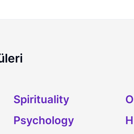
leri
ing
Spirituality
O
Psychology
H