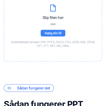
Slip filen her
eller
Vælg din fil
Understøttede formater: PDF, PPTX, DOCX, CSV, JSON, XML, EPUB,
TXT, VTT, SRT, MD, YAML
Sådan fungerer det
01
Sådan fungerer PPT