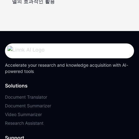
델의 효과적인 활용
Accelerate your research and knowledge acquisition with AI-
powered tools
Solutions
Document Translator
Document Summarizer
Video Summarizer
Research Assistant
Support